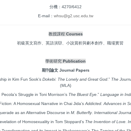
分機：4270/6412
E-mail：
whsu@g2.usc.
edu.tw
教授課程
Courses
初級英文寫作、英語演辯、小說賞析與劇本創作、職場實習
學術研究
Publication
期刊論文 Journal Papers
hip in Kim Fun Sook’s
Dokebi: The Lonely and Great God
.”
The Journ
(MLA)
ecola’s Struggle in Toni Morrison’s
The Bluest Eye
.”
Language in Ind
ion: A Homosexual Narrative in Chai Jida’s
Addicted
.
Advances in So
erade as an Alternative Discourse in
M. Butterfly
.
International Journ
elation of Homosexuality in Tom Stoppard’s
The Invention of Love
.
I
ransformation and its Impact in Shakespeare’s
The Taming of the S