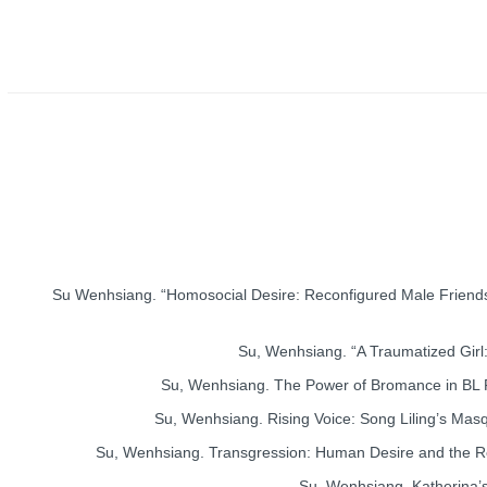
Su Wenhsiang. “Homosocial Desire: Reconfigured Male Friends
Su, Wenhsiang. “A Traumatized Girl: P
Su, Wenhsiang. The Power of Bromance in BL Fict
Su, Wenhsiang. Rising Voice: Song Liling’s Masqu
Su, Wenhsiang. Transgression: Human Desire and the Rev
Su, Wenhsiang. Katherina’s T