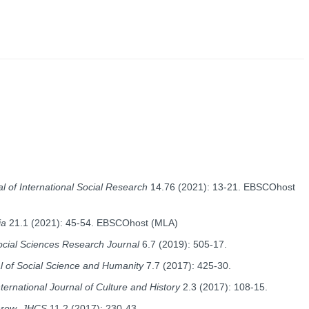
al of
International Social Research
14.76 (2021): 13-21. EBSCOhost
ia
21.1 (2021): 45-54. EBSCOhost (MLA)
cial Sciences Research Journal
6.7 (2019): 505-17.
al of Social Science and Humanity
7.7 (2017): 425-30.
nternational Journal of Culture and History
2.3 (2017): 108-15.
hrew
.
JHCS
11.2 (2017): 230-43.