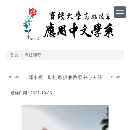
跳
到
主
要
內
容
區
首頁
專任師資
邱永祺 助理教授兼教發中心主任
發佈日期 :
2021-10-06