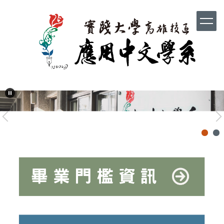
跳
到
主
要
內
容
區