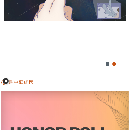
應中龍虎榜