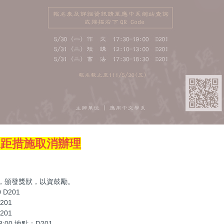
合遠距措施取消辦理
名，頒發獎狀，以資鼓勵。
 D201
01
01
3:00 地點：D201