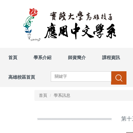
跳
到
主
要
內
容
區
首頁
學系介紹
師資簡介
課程資訊
高雄校區首頁
搜尋
首頁
學系訊息
第十