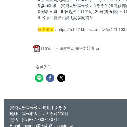
5.參加對象：實踐大學高雄校區在學學生(含進修部
6.報名日期：即日起至 111年5月20日(週五)晚上 11
※各項比賽詳細說明請參閱簡章
報名網址
：
https://rc022.kh.usc.edu.tw/p/423-10
110第十三屆實中盃國語文競賽.pdf
友善列印
實踐大學高雄校區 應用中文學系
地址：高雄市內門區大學路200號
電話：(07)667-8888#4371
Email：scorpia326@g2.usc.edu.tw