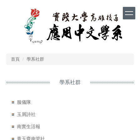
跳
到
主
要
內
容
區
首頁
學系社群
學系社群
服儀隊
玉屑詩社
南實生活報
青玉齋南管社