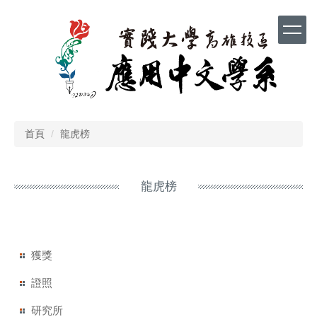
跳
到
主
要
內
容
區
首頁
龍虎榜
龍虎榜
獲獎
證照
研究所